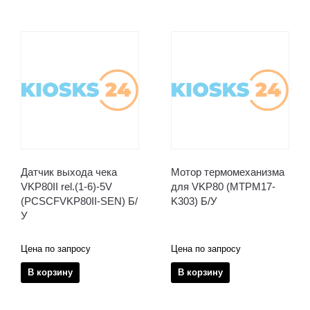
Датчик выхода чека
Мотор термомеханизма
VKP80II rel.(1-6)-5V
для VKP80 (MTPM17-
(PCSCFVKP80II-SEN) Б/
K303) Б/У
У
Цена по запросу
Цена по запросу
В корзину
В корзину