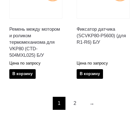
Ремень между мотором
Фиксатор датчика
и роликом
(SCVKP80-P5600) (для
термомеханизма для
R1-R6) Б/У
VKP80 (CTD-
504MXL025) Б/У
Цена по запросу
Цена по запросу
В корзину
В корзину
1
2
→