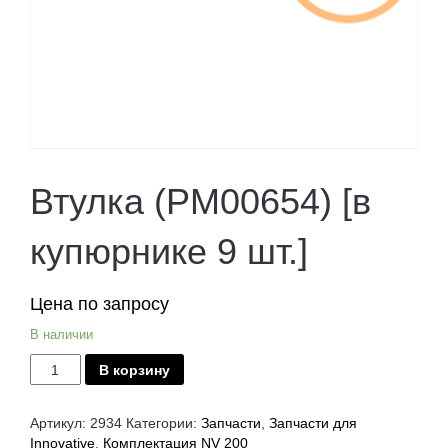
Втулка (PM00654) [в
купюрнике 9 шт.]
Цена по запросу
В наличии
Количество
В корзину
Втулка
(PM00654)
[в
Артикул:
2934
Категории:
Запчасти
,
Запчасти для
купюрнике
Innovative
,
Комплектация NV 200