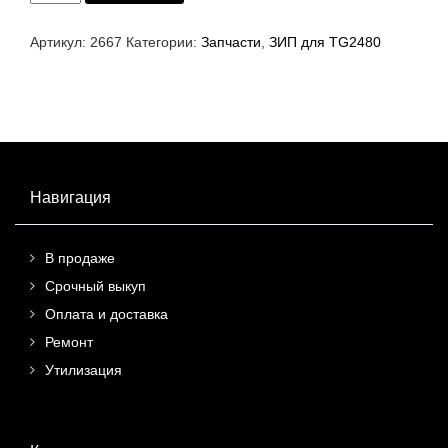
Направляющие
автоотрезчика
для
Артикул:
2667
Категории:
Запчасти
,
ЗИП для TG2480
TG2480H
(PCXSP17)
Навигация
В продаже
Срочный выкуп
Оплата и доставка
Ремонт
Утилизация